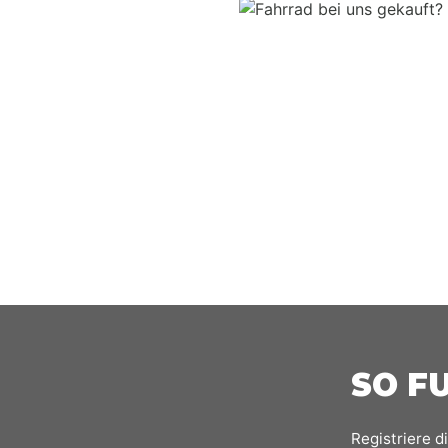
heibe und
sch und
SO F
Registriere d