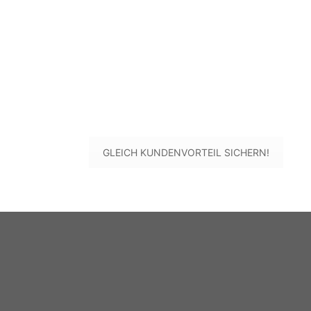
BONUS
Du hast dein Fahrrad bei uns gekauft?
Dann führen wir die Montage der Bremssc
Bremsbeläge kostenlos durch – fachmänni
schnell!
.
GLEICH KUNDENVORTEIL SICHERN!