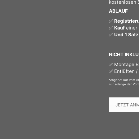
kostenlosen 
ABLAUF
✅
Registrie
✅
Kauf
einer
✅
Und 1 Sat
NICHT INKLU
✅ Montage B
✅ Entlüften /
*Angebot nur vom 01.
nur solange der Vorr
JETZT AN