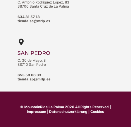
C. Antonio Rodríguez López, 83
38700 Santa Cruz de La Palma
634 81 57 18
tienda.sc@mrlp.es
SAN PEDRO
C. 30 de Mayo, 8
38710 San Pedro
653 59 66 33
tienda.sp@mrlp.es
©
MountainRide La Palma
2026 All Rights Reserved |
Impressum
|
Datenschutzerklärung
|
Cookies