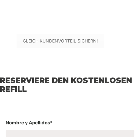
Du hast dein Fahrrad bei uns gekauft?
Wenn du dein Fahrrad bei uns gekauft hast, bekommst du
eine doppelte Belohnung! Genieße zwei kostenlose
Nachfüllungen von Tubeless-Flüssigkeit
.
GLEICH KUNDENVORTEIL SICHERN!
RESERVIERE DEN KOSTENLOSEN
REFILL
Nombre y Apellidos*