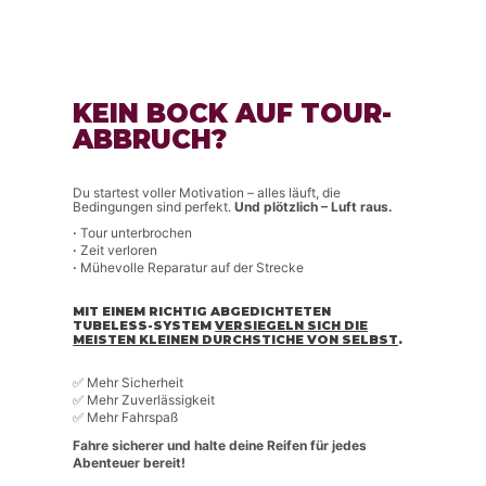
KEIN BOCK AUF TOUR-
ABBRUCH?
Du startest voller Motivation – alles läuft, die
Bedingungen sind perfekt.
Und plötzlich – Luft raus.
·
Tour unterbrochen
·
Zeit verloren
·
Mühevolle Reparatur auf der Strecke
MIT EINEM RICHTIG ABGEDICHTETEN
TUBELESS-SYSTEM
VERSIEGELN SICH DIE
MEISTEN KLEINEN DURCHSTICHE VON SELBST
.
✅ Mehr Sicherheit
✅ Mehr Zuverlässigkeit
✅ Mehr Fahrspaß
Fahre sicherer und halte deine Reifen für jedes
Abenteuer bereit!