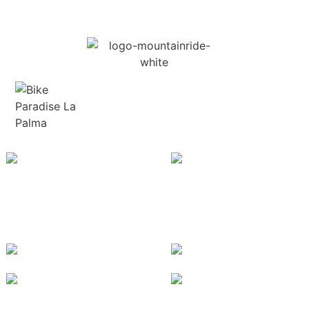
Tours +
Tienda y
Rental
Taller
RUTAS Y ALQUILER
SHOP + GARAGE
TOUREN & VERLEIH
LADEN & WERKSTATT