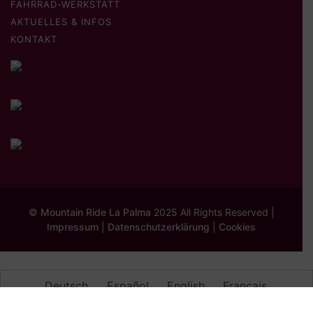
FAHRRAD-WERKSTATT
AKTUELLES & INFOS
KONTAKT
©
Mountain Ride La Palma
2025 All Rights Reserved |
Impressum
|
Datenschutzerklärung
|
Cookies
Deutsch
Español
English
Français