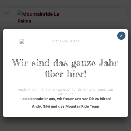
×
Wir sind das ganze Jahr
über hier!
Touren
Auch im Sommer stehen wir euch für Verleih und Touren zur
jeder Art, von E-Panorama bis „Megatrail“
Verfügung
– also kontaktier uns, wir freuen uns von Dir zu hören!
Andy, Silvi und das MountainRide Team