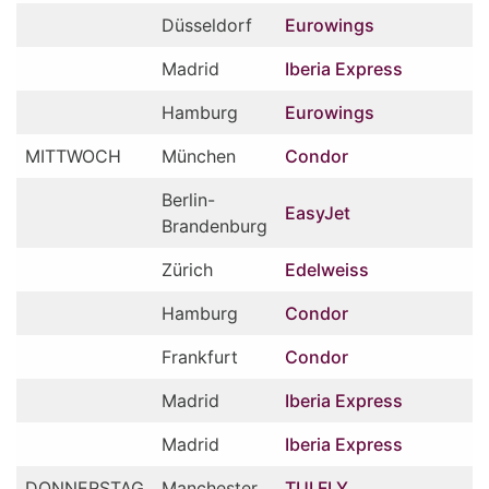
Düsseldorf
Eurowings
Madrid
Iberia Express
Hamburg
Eurowings
MITTWOCH
München
Condor
Berlin-
EasyJet
Brandenburg
Zürich
Edelweiss
Hamburg
Condor
Frankfurt
Condor
Madrid
Iberia Express
Madrid
Iberia Express
DONNERSTAG
Manchester
TUI FLY