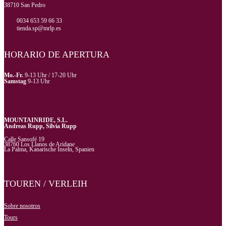
38710 San Pedro
0034 653 59 66 33
tienda.sp@mrlp.es
HORARIO DE APERTURA
Mo.-Fr.
9-13 Uhr / 17-20 Uhr
Samstag
9-13 Uhr
MOUNTAINRIDE, S.L.
Andreas Rupp, Silvia Rupp
Calle Sansofé 19
38760 Los Llanos de Aridane
La Palma, Kanarische Inseln, Spanien
TOUREN / VERLEIH
Sobre nosotros
Tours