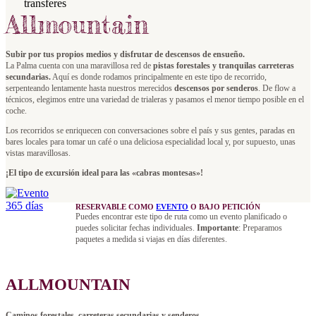
Allmountain
Subir por tus propios medios y disfrutar de descensos de ensueño.
La Palma cuenta con una maravillosa red de
pistas forestales y tranquilas carreteras
secundarias.
Aquí es donde rodamos principalmente en este tipo de recorrido,
serpenteando lentamente hasta nuestros merecidos
descensos por senderos
. De flow a
técnicos, elegimos entre una variedad de trialeras y pasamos el menor tiempo posible en el
coche.
Los recorridos se enriquecen con conversaciones sobre el país y sus gentes, paradas en
bares locales para tomar un café o una deliciosa especialidad local y, por supuesto, unas
vistas maravillosas.
¡El tipo de excursión ideal para las «cabras montesas»!
RESERVABLE COMO
EVENTO
O BAJO PETICIÓN
Puedes encontrar este tipo de ruta como un evento planificado o
puedes solicitar fechas individuales.
Importante
: Preparamos
paquetes a medida si viajas en días diferentes.
ALLMOUNTAIN
Caminos forestales, carreteras secundarias y senderos