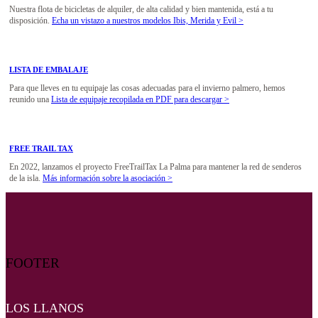
Nuestra flota de bicicletas de alquiler, de alta calidad y bien mantenida, está a tu
disposición.
Echa un vistazo a nuestros modelos Ibis, Merida y Evil >
LISTA DE EMBALAJE
Para que lleves en tu equipaje las cosas adecuadas para el invierno palmero, hemos
reunido una
Lista de equipaje recopilada en PDF para descargar >
FREE TRAIL TAX
En 2022, lanzamos el proyecto FreeTrailTax La Palma para mantener la red de senderos
de la isla.
Más información sobre la asociación >
FOOTER
LOS LLANOS