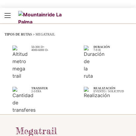
TIPOS DE RUTAS >
MEGATRAIL
50-300 D+
DURACIÓN
.
4000-6000 D-
7-9 H
.
TRANSFER
REALIZACIÓN
.
2-5/DÍA
EVENTO / SOLICITUD
Megatrail