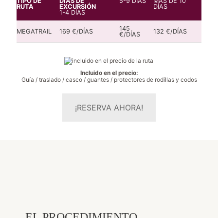
TIPO DE
DÍAS DE
5-9 DÍAS
MÁS DE 10
RUTA
EXCURSIÓN
DÍAS
1-4 DÍAS
145
MEGATRAIL
169 €/DÍAS
132 €/DÍAS
€/DÍAS
Incluido en el precio:
Guía / traslado / casco / guantes / protectores de rodillas y codos
¡RESERVA AHORA!
EL PROCEDIMIENTO