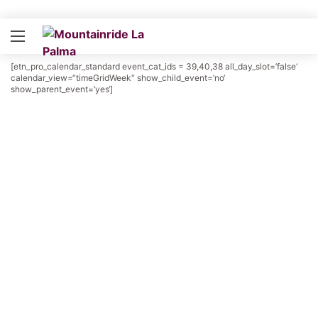
[etn_pro_calendar_standard event_cat_ids = 39,40,38 all_day_slot=’false‘
calendar_view=“timeGridWeek“ show_child_event=’no‘
show_parent_event=’yes‘]