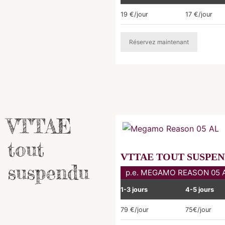
19 €/jour
17 €/jour
Réservez maintenant
VTTAE
tout
VTTAE TOUT SUSPE
suspendu
p.e. MEGAMO REASON 05 
1-3 jours
4-5 jours
79 €/jour
75€/jour