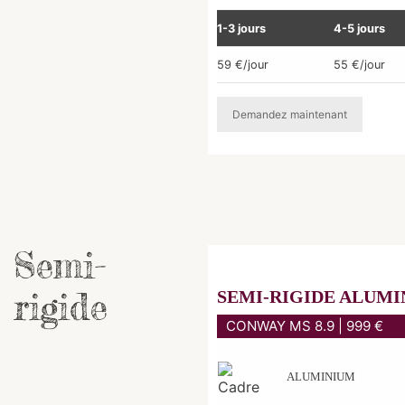
1-3 jours
4-5 jours
59 €/jour
55 €/jour
Demandez maintenant
Semi-
rigide
SEMI-RIGIDE ALUM
CONWAY MS 8.9 | 999 €
ALUMINIUM