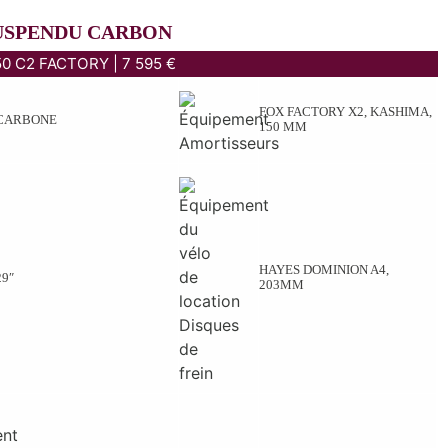
USPENDU CARBON
50 C2 FACTORY | 7 595 €
FOX FACTORY X2, KASHIMA,
CARBONE
150 MM
HAYES DOMINION A4,
29″
203MM