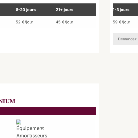
6-20 jours
21+ jours
1-3 jours
52 €/jour
45 €/jour
59 €/jour
Demandez 
INIUM
–