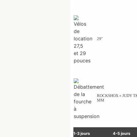
29″
ROCKSHOX « JUDY TK 
MM
1-3 jours
4-5 jours