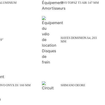
ALUMINIUM
DVO TOPAZ T3 AIR 147 MM
HAYES DOMINION A4, 203
29″
MM
DVO ONYX D1 160 MM
SHIMANO DEORE