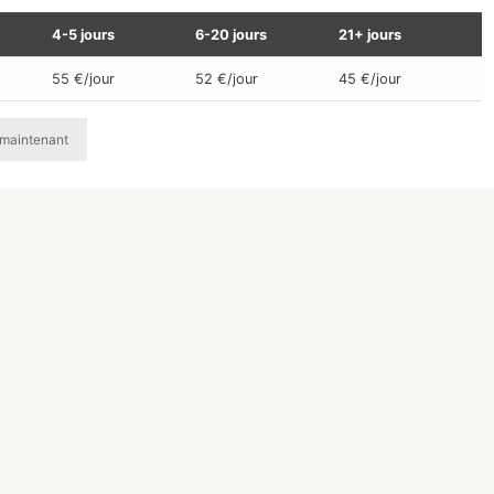
4-5 jours
6-20 jours
21+ jours
55 €/jour
52 €/jour
45 €/jour
maintenant