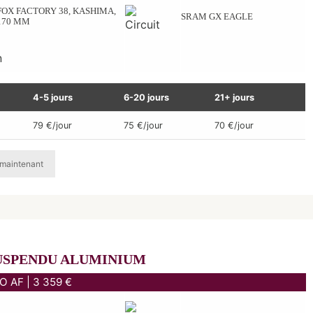
FOX FACTORY 38, KASHIMA,
SRAM GX EAGLE
170 MM
4-5 jours
6-20 jours
21+ jours
79 €/jour
75 €/jour
70 €/jour
maintenant
USPENDU ALUMINIUM
O AF | 3 359 €