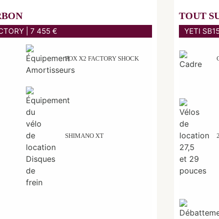
RBON
TOUT S
TORY | 7 455 €
YETI SB1
FOX X2 FACTORY SHOCK
SHIMANO XT