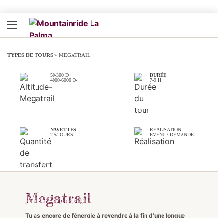
TYPES DE TOURS >
MEGATRAIL
50-300 D+
DURÉE
.
4000-6000 D-
7-9 H
.
NAVETTES
RÉALISATION
.
2-5/JOURS
EVENT / DEMANDE
Megatrail
Tu as encore de l’énergie à revendre à la fin d’une longue