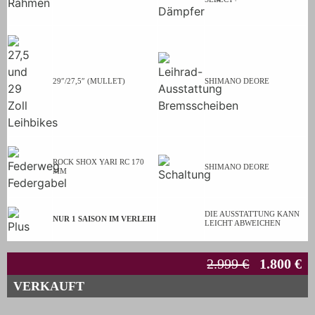
29″/27,5″ (MULLET)
SHIMANO DEORE
ROCK SHOX YARI RC 170
SHIMANO DEORE
MM
DIE AUSSTATTUNG KANN
NUR 1 SAISON IM VERLEIH
LEICHT ABWEICHEN
2.999 €
1.800 €
VERKAUFT