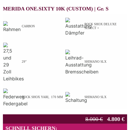
MERIDA ONE.SIXTY 10K (CUSTOM) |
Gr.
S
ROCK SHOX DELUXE
CARBON
SELECT +
29″
SHIMANO SLX
ROCK SHOX YARI, 170 MM
SHIMANO SLX
8.000 €
4.800 €
SCHNELL SICHERN: