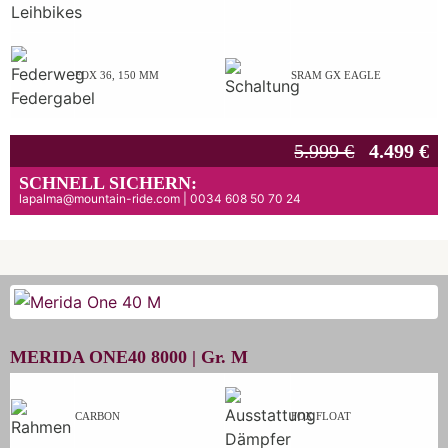
FOX 36, 150 MM
SRAM GX EAGLE
5.999 €
4.499 €
SCHNELL SICHERN:
lapalma@mountain-ride.com | 0034 608 50 70 24
MERIDA ONE40 8000 |
Gr.
M
CARBON
FOX FLOAT