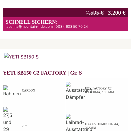
7.595 €
3.200 €
SCHNELL SICHERN:
lapalma@mountain-ride.com | 0034 608 50 70 24
YETI SB150 C2 FACTORY |
Gr.
S
FOX FACTORY X2,
CARBON
KASHIMA, 150 MM
HAYES DOMINION A4,
29″
203MM