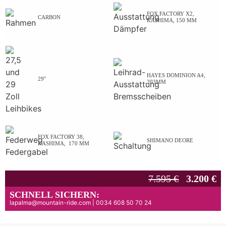
FOX FACTORY X2,
CARBON
KASHIMA, 150 MM
HAYES DOMINION A4,
29″
203MM
FOX FACTORY 38,
SHIMANO DEORE
KASHIMA, 170 MM
7.595 €
3.200 €
SCHNELL SICHERN:
lapalma@mountain-ride.com | 0034 608 50 70 24