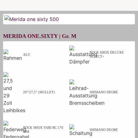
MERIDA ONE.SIXTY |
Gr.
M
ROCK SHOX DELUXE
ALU
SELECT+
29″/27,5″ (MULLET)
SHIMANO DEORE
ROCK SHOX YARI RC 170
SHIMANO DEORE
MM