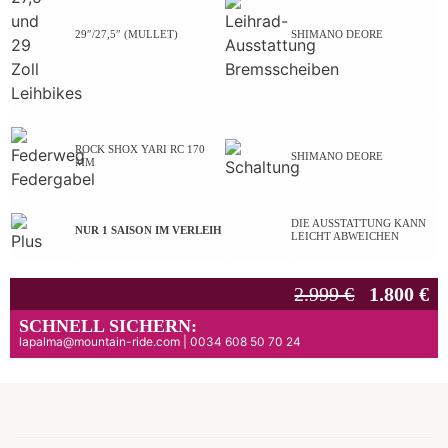
29″/27,5″ (MULLET)
SHIMANO DEORE
ROCK SHOX YARI RC 170
SHIMANO DEORE
MM
DIE AUSSTATTUNG KANN
NUR 1 SAISON IM VERLEIH
LEICHT ABWEICHEN
2.999 €
1.800 €
SCHNELL SICHERN:
lapalma@mountain-ride.com | 0034 608 50 70 24