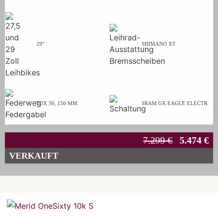
29″
SHIMANO XT
FOX 36, 150 MM
SRAM GX EAGLE ELECTR.
7.299 €
5.474 €
VERKAUFT