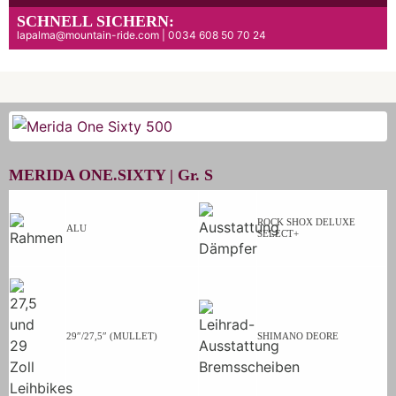
SCHNELL SICHERN:
lapalma@mountain-ride.com | 0034 608 50 70 24
MERIDA ONE.SIXTY |
Gr.
S
ROCK SHOX DELUXE
ALU
SELECT+
29″/27,5″ (MULLET)
SHIMANO DEORE