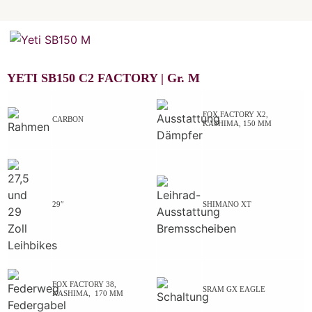
YETI SB150 C2 FACTORY |
Gr.
M
FOX FACTORY X2,
CARBON
KASHIMA, 150 MM
29″
SHIMANO XT
FOX FACTORY 38,
SRAM GX EAGLE
KASHIMA, 170 MM