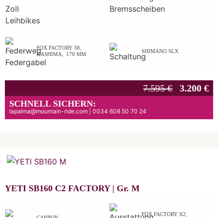
FOX FACTORY 38,
SHIMANO SLX
KASHIMA, 170 MM
7.595 €
3.200 €
SCHNELL SICHERN:
lapalma@mountain-ride.com | 0034 608 50 70 24
YETI SB160 C2 FACTORY |
Gr.
M
FOX FACTORY X2,
CARBON